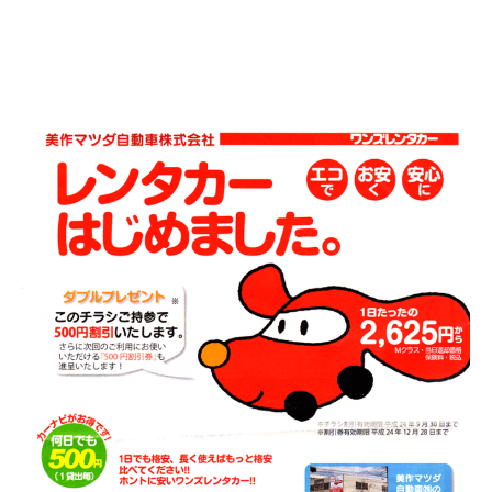
カ
ー
2023
年
3
月
17
日
by
mimasakugroup