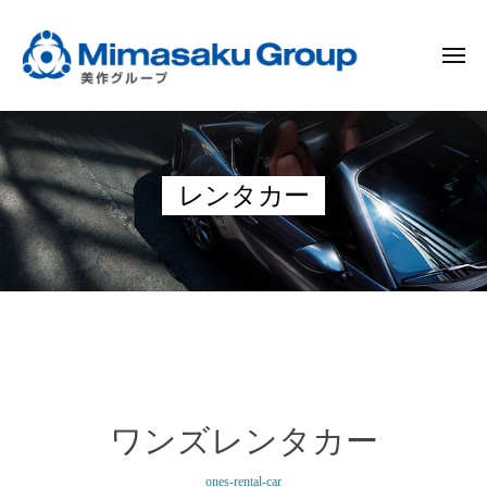
ー
コ
作
ン
グ
メ
テ
ル
ニ
ュ
ン
ー
美
ー
プ
ツ
作
へ
グ
ス
レンタカー
ル
キ
ー
ッ
プ
プ
レ
ン
ワンズレンタカー
タ
ones-rental-car