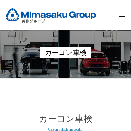
ー
コ
作
ン
グ
メ
テ
ル
ニ
ュ
ン
ー
美
ー
プ
ツ
作
へ
グ
ス
カーコン車検
ル
キ
ー
ッ
プ
プ
カ
ー
カーコン車検
コ
Carcon vehicle inspection