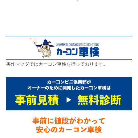
ン
車
検
2023
年
4
月
美作マツダではカーコン車検を行っております。
5
日
by
mimasakugroup