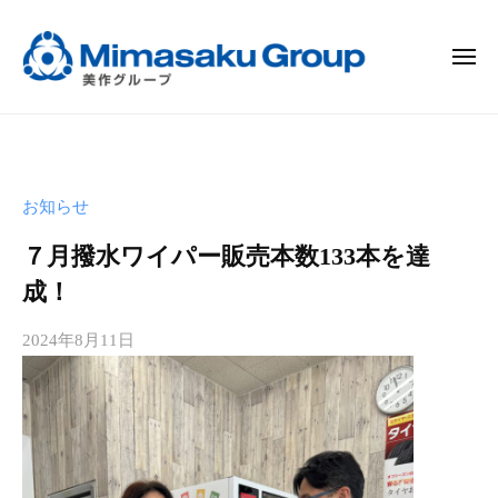
ー
コ
作
ン
グ
メ
テ
ル
ニ
ュ
ン
ー
美
ー
プ
ツ
作
へ
グ
ス
ル
お知らせ
キ
ー
７月撥水ワイパー販売本数133本を達
ッ
プ
プ
成！
2024年8月11日
b
y
m
i
m
a