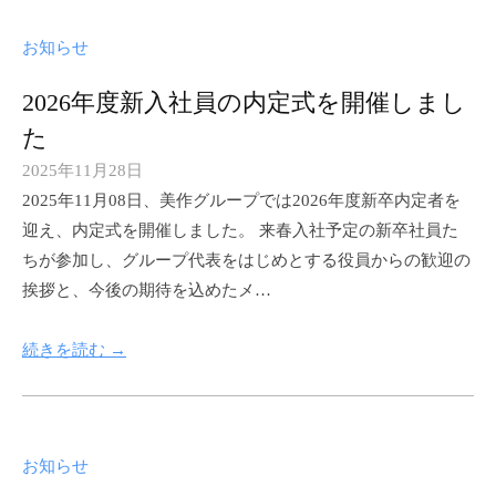
u
お知らせ
g
r
2026年度新入社員の内定式を開催しまし
o
た
u
2025年11月28日
p
b
2025年11月08日、美作グループでは2026年度新卒内定者を
y
迎え、内定式を開催しました。 来春入社予定の新卒社員た
m
ちが参加し、グループ代表をはじめとする役員からの歓迎の
i
挨拶と、今後の期待を込めたメ…
m
a
続きを読む →
s
a
k
u
お知らせ
g