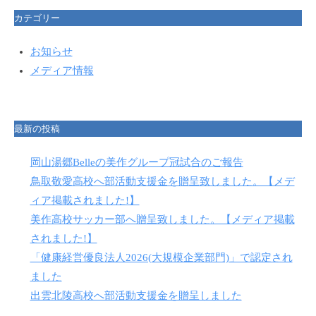
p
ジ
カテゴリー
送
お知らせ
り
メディア情報
最新の投稿
岡山湯郷Belleの美作グループ冠試合のご報告
鳥取敬愛高校へ部活動支援金を贈呈致しました。【メデ
ィア掲載されました!】
美作高校サッカー部へ贈呈致しました。【メディア掲載
されました!】
「健康経営優良法人2026(大規模企業部門)」で認定され
ました
出雲北陵高校へ部活動支援金を贈呈しました