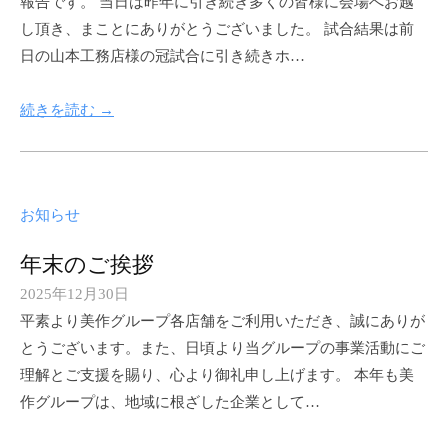
報告です。 当日は昨年に引き続き多くの皆様に会場へお越
m
し頂き、まことにありがとうございました。 試合結果は前
i
日の山本工務店様の冠試合に引き続きホ…
m
a
続きを読む →
s
a
k
u
お知らせ
g
r
年末のご挨拶
o
2025年12月30日
b
u
平素より美作グループ各店舗をご利用いただき、誠にありが
y
p
とうございます。また、日頃より当グループの事業活動にご
m
理解とご支援を賜り、心より御礼申し上げます。 本年も美
i
作グループは、地域に根ざした企業として…
m
a