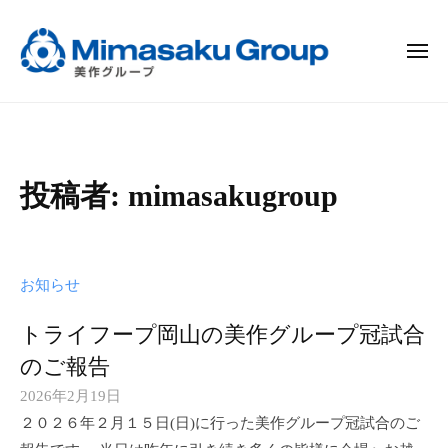
ー
コ
作
ン
グ
メ
テ
ル
ニ
ュ
ン
ー
美
ー
プ
ツ
作
へ
グ
ス
ル
投稿者:
mimasakugroup
キ
ー
ッ
プ
プ
お知らせ
トライフープ岡山の美作グループ冠試合
のご報告
2026年2月19日
b
２０２６年２月１５日(日)に行った美作グループ冠試合のご
y