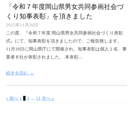
r
「令和７年度岡山県男女共同参画社会づ
o
くり知事表彰」を頂きました
u
2025年11月20日
p
b
この度、『令和７年度 岡山県男女共同参画社会づくり表彰
y
式』にて、知事表彰を頂きましたので、ご報告致します。
m
11月18日に岡山県庁にて開催され、知事表彰は個人１名、事
i
業者８社が表彰されました。 本表彰…
m
a
続きを読む →
s
a
k
u
投
« 前へ
1
2
3
…
11
次へ »
g
稿
r
の
o
ペ
u
ー