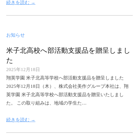
続きを読む →
s
a
k
u
お知らせ
g
r
米子北高校へ部活動支援品を贈呈しまし
o
た
u
2025年12月18日
p
b
翔英学園 米子北高等学校へ部活動支援品を贈呈しました
y
2025年12月18日（木）、株式会社美作グループ本社は、翔
m
英学園 米子北高等学校へ部活動支援品を贈呈いたしまし
i
た。 この取り組みは、地域の学生た…
m
a
続きを読む →
s
a
k